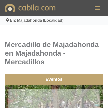
Ir
al
contenido
En: Majadahonda (Localidad)
Mercadillo de Majadahonda
en Majadahonda -
Mercadillos
Eventos