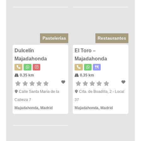
Pastelerías
Restaurantes
Dulcelín
El Toro –
Majadahonda
Majadahonda
0.35 km
0.35 km
Calle Santa María de la
Crta. de Boadilla, 2 - Local
Cabeza 7
37
Majadahonda
,
Madrid
Majadahonda
,
Madrid