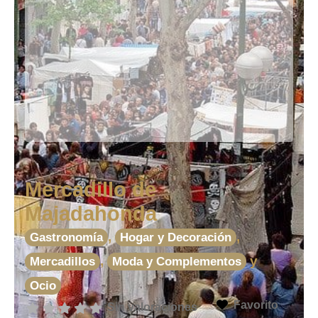
Mercadillo de
Majadahonda
,
,
Gastronomía
Hogar y Decoración
,
y
Mercadillos
Moda y Complementos
Ocio
Favorito
Sin valoraciones