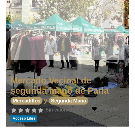
Mercado Vecinal de
segunda mano de Parla
y
Mercadillos
Segunda Mano
Favorito
Sin valoraciones
Acceso Libre