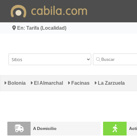
Ir
al
contenido
En: Tarifa (Localidad)
Bolonia
El Almarchal
Facinas
La Zarzuela
A Domicilio
Act