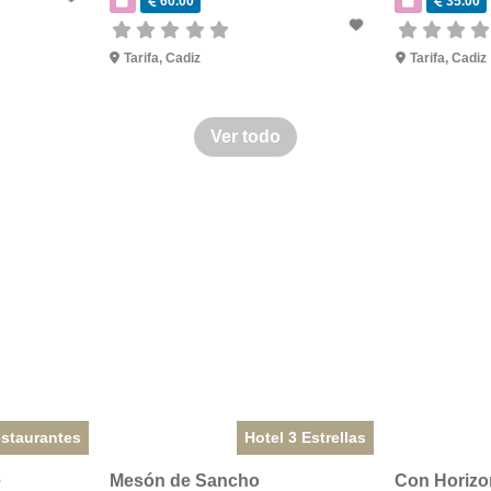
60.00
35.00
Tarifa
,
Cadiz
Tarifa
,
Cadiz
Ver todo
staurantes
Hotel 3 Estrellas
e
Mesón de Sancho
Con Horizo