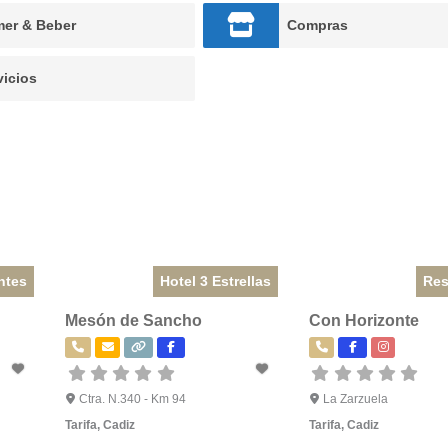
er & Beber
Compras
vicios
ntes
Hotel 3 Estrellas
Res
Mesón de Sancho
Con Horizonte
Ctra. N.340 - Km 94
La Zarzuela
Tarifa
,
Cadiz
Tarifa
,
Cadiz