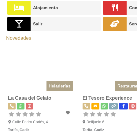
Alojamiento
Com
Salir
Ser
Novedades
Heladerías
Restaura
La Casa del Gelato
El Tesoro Experience
Calle Pedro Cortés, 4
Betijuelo 6
Tarifa
,
Cadiz
Tarifa
,
Cadiz