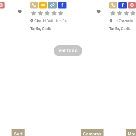
Ctra. N.340 - Km 94
La Zarzuela
Tarifa
,
Cadiz
Tarifa
,
Cadiz
Ver todo
Surf
Compras
Mou