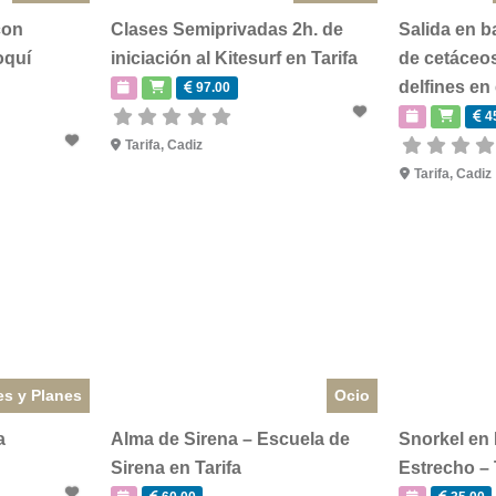
con
Clases Semiprivadas 2h. de
Salida en b
oquí
iniciación al Kitesurf en Tarifa
de cetáceos
delfines en 
97.00
4
Tarifa
,
Cadiz
Tarifa
,
Cadiz
es y Planes
Ocio
a
Alma de Sirena – Escuela de
Snorkel en 
Sirena en Tarifa
Estrecho – 