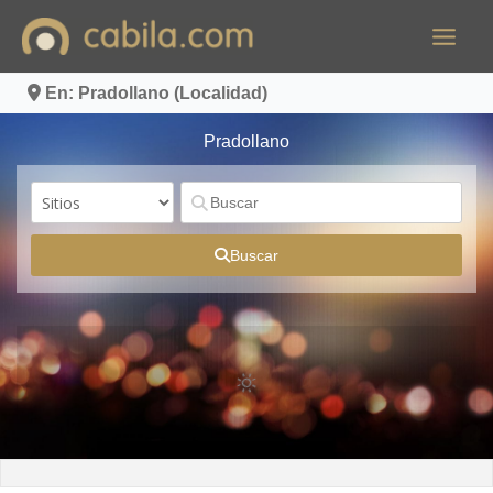
Ir
al
contenido
En: Pradollano (Localidad)
Pradollano
Buscar