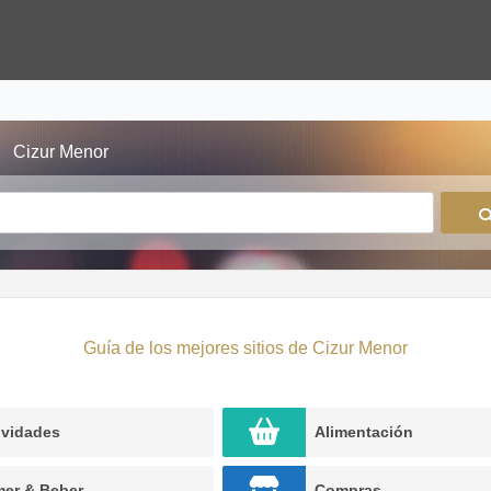
Cizur Menor
Guía de los mejores sitios de Cizur Menor
ividades
Alimentación
er & Beber
Compras