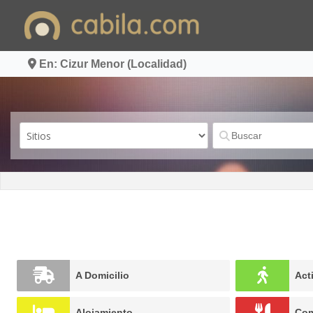
Ir
al
contenido
En: Cizur Menor (Localidad)
A Domicilio
Act
Alojamiento
Com