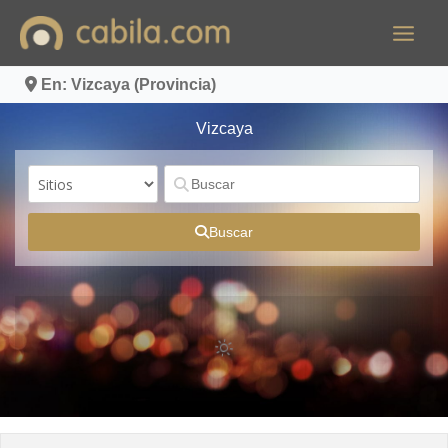
Ir
al
contenido
En: Vizcaya (Provincia)
Vizcaya
Buscar