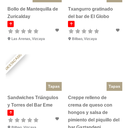
Bollo de Mantequilla de
Txangurro gratinado
Zuricalday
del bar de El Globo
Las Arenas
,
Vizcaya
Bilbao
,
Vizcaya
DESTACADO
Tapas
Tapas
Sandwiches Triángulos
Creppe relleno de
y Torres del Bar Eme
crema de queso con
hongos y salsa de
pimiento del piquillo del
bar Gaztandegi
Bilbao
,
Vizcaya