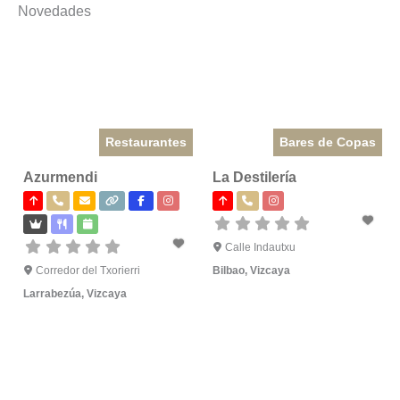
Novedades
Restaurantes
Bares de Copas
Azurmendi
La Destilería
Calle Indautxu
Corredor del Txorierri
Bilbao
,
Vizcaya
Larrabezúa
,
Vizcaya