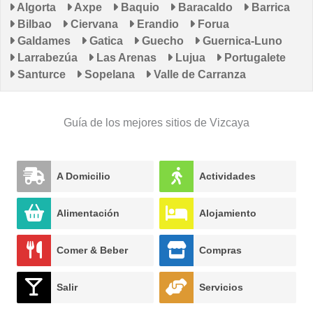
Algorta
Axpe
Baquio
Baracaldo
Barrica
Bilbao
Ciervana
Erandio
Forua
Galdames
Gatica
Guecho
Guernica-Luno
Larrabezúa
Las Arenas
Lujua
Portugalete
Santurce
Sopelana
Valle de Carranza
Guía de los mejores sitios de Vizcaya
A Domicilio
Actividades
Alimentación
Alojamiento
Comer & Beber
Compras
Salir
Servicios