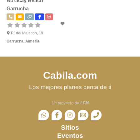
Boracay Beach
Garrucha
P.º del Malecon, 19
Garrucha
,
Almería
Cabila.com
Los mejores planes cerca de ti
Un proyecto de
LFM
Sitios
Eventos