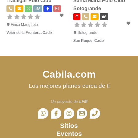
Trafalgar Polo Club
Santa María Polo Club
Sotogrande
Finca Mangueta
Vejer de la Frontera
,
Cadiz
Sotogrande
San Roque
,
Cadiz
Cabila.com
Los mejores planes cerca de ti
Un proyecto de
LFM
Sitios
Eventos