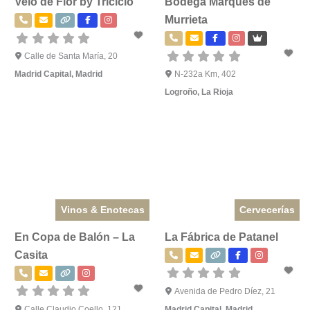
Velo de Flor by Triciclo
Bodega Marqués de
Murrieta
Calle de Santa María, 20
Madrid Capital
,
Madrid
N-232a Km, 402
Logroño
,
La Rioja
Vinos & Enotecas
Cervecerías
En Copa de Balón – La
La Fábrica de Patanel
Casita
Avenida de Pedro Díez, 21
Calle Claudio Coello, 121
Madrid Capital
,
Madrid