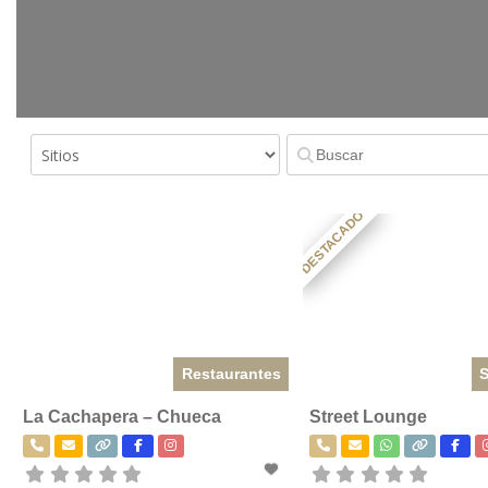
DESTACADO
Restaurantes
S
La Cachapera – Chueca
Street Lounge