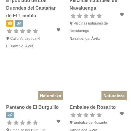
El poblado de Los
Piscinas naturales de
Duendes del Castañar
Navaluenga
de El Tiemblo
Piscinas naturales de
Navaluenga
Calle Velázquez, 4
Navaluenga
,
Ávila
El Tiemblo
,
Ávila
Naturaleza
Naturaleza
Pantano de El Burguillo
Embalse de Rosarito
Embalse de Rosarito
Embalse del Burguillo
Candeleda
,
Ávila