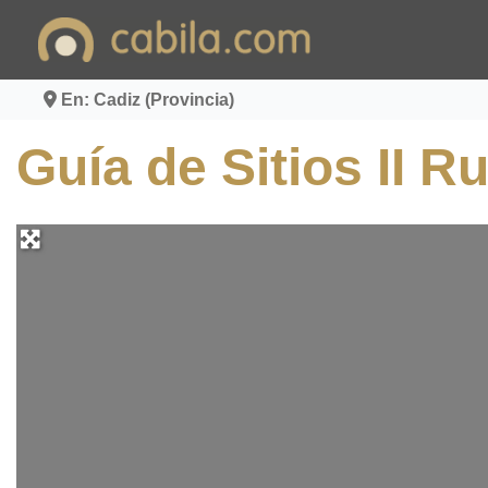
Ir
al
contenido
En: Cadiz (Provincia)
Guía de Sitios II R