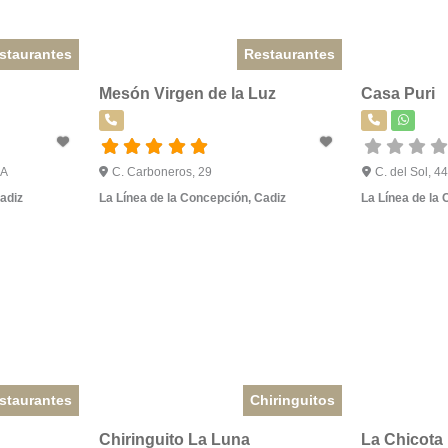
staurantes
Restaurantes
Mesón Virgen de la Luz
Casa Puri
 A
C. Carboneros, 29
C. del Sol, 44
adiz
La Línea de la Concepción
,
Cadiz
La Línea de la
staurantes
Chiringuitos
Chiringuito La Luna
La Chicota