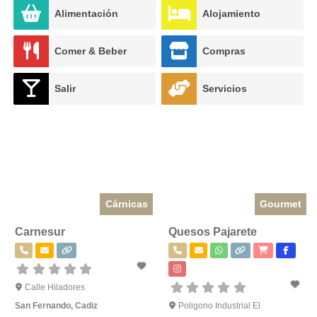
Alimentación
Alojamiento
Comer & Beber
Compras
Salir
Servicios
Cárnicas
Gourmet
Carnesur
Quesos Pajarete
Calle Hiladores
San Fernando
,
Cadiz
Poligono Industrial El