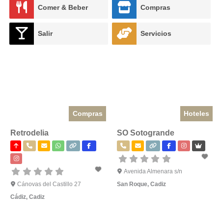
Comer & Beber
Compras
Salir
Servicios
Compras
Hoteles
Retrodelia
SO Sotogrande
Avenida Almenara s/n
Cánovas del Castillo 27
San Roque
,
Cadiz
Cádiz
,
Cadiz