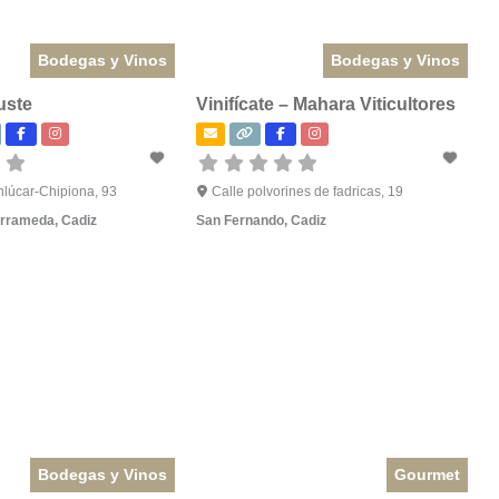
Bodegas y Vinos
Bodegas y Vinos
uste
Vinifícate – Mahara Viticultores
nlúcar-Chipiona, 93
Calle polvorines de fadricas, 19
arrameda
,
Cadiz
San Fernando
,
Cadiz
Bodegas y Vinos
Gourmet