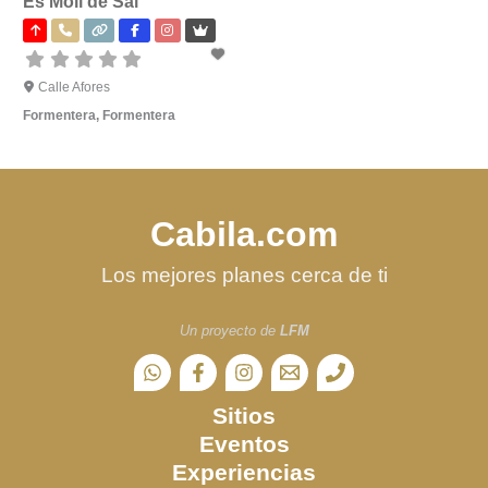
Es Molí de Sal
Calle Afores
Formentera
,
Formentera
Cabila.com
Los mejores planes cerca de ti
Un proyecto de
LFM
Sitios
Eventos
Experiencias