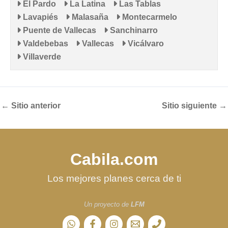
El Pardo
La Latina
Las Tablas
Lavapiés
Malasaña
Montecarmelo
Puente de Vallecas
Sanchinarro
Valdebebas
Vallecas
Vicálvaro
Villaverde
←
Sitio anterior
Sitio siguiente
→
Cabila.com
Los mejores planes cerca de ti
Un proyecto de
LFM