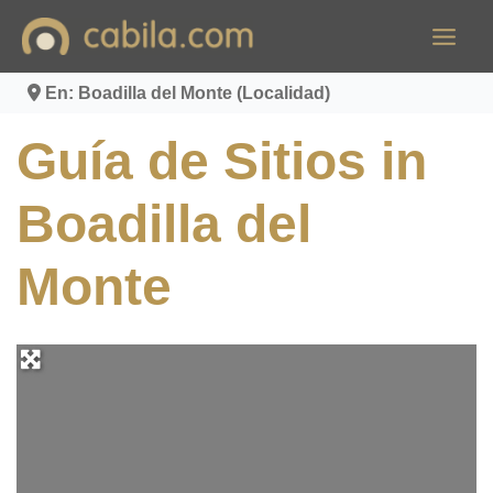
Ir
al
contenido
En: Boadilla del Monte (Localidad)
Guía de Sitios in
Boadilla del
Monte