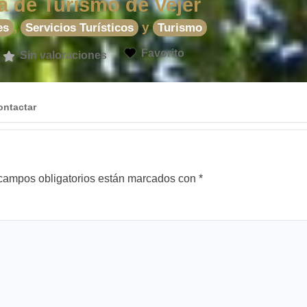
a de Turismo de Vejer
,
y
es
Servicios Turísticos
Turismo
Favorito
Sin valoraciones
ontactar
campos obligatorios están marcados con
*