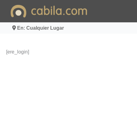
Ir
al
contenido
En: Cualquier Lugar
[ere_login]