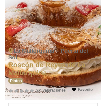
La Mallorquina – Puerta del
Sol
Roscón de Reyes de La
Mallorquina
Platos
Favorito
Sin valoraciones