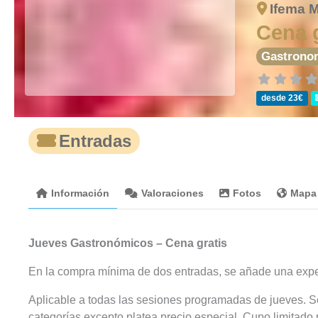
Ifema 
Cena 
Gastrono
desde 23€
Entradas
Información
Valoraciones
Fotos
Mapa
Jueves Gastronómicos – Cena gratis
En la compra mínima de dos entradas, se añade una exper
Aplicable a todas las sesiones programadas de jueves. Se
categorías excepto platea precio especial. Cupo limitado 