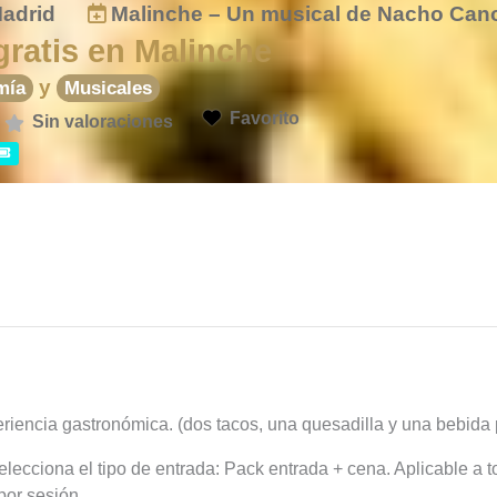
Madrid
Malinche – Un musical de Nacho Cano
gratis en Malinche
y
mía
Musicales
Favorito
Sin valoraciones
iencia gastronómica. (dos tacos, una quesadilla y una bebida 
lecciona el tipo de entrada: Pack entrada + cena. Aplicable a t
por sesión.