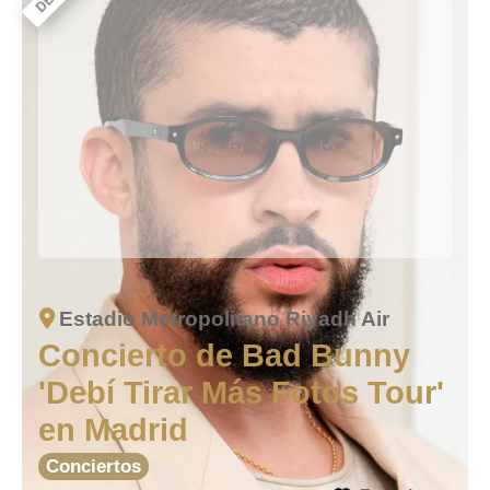
Estadio Metropolitano Riyadh Air
Concierto de Bad Bunny
'Debí Tirar Más Fotos Tour'
en Madrid
Conciertos