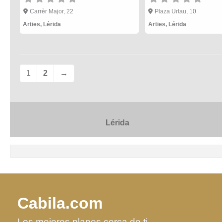
Carrèr Major, 22
Plaza Urtau, 10
Arties
,
Lérida
Arties
,
Lérida
1
2
→
Lérida
Cabila.com
Los mejores planes cerca de ti