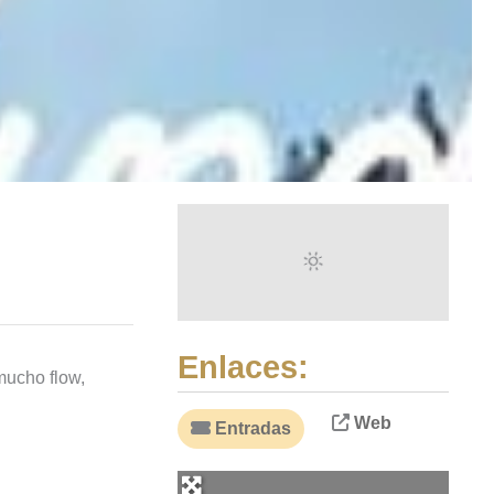
Enlaces:
mucho flow,
Web
Entradas