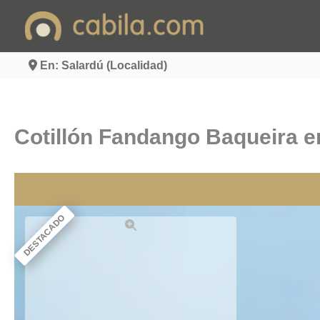
Ir
al
contenido
En: Salardú (Localidad)
Cotillón Fandango Baqueira e
DESTACADO