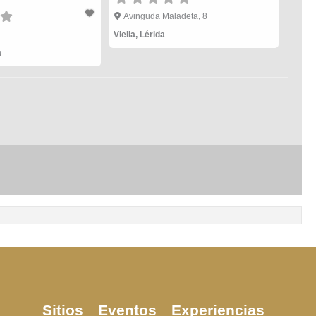
Avinguda Maladeta, 8
Viella
,
Lérida
a
Sitios
Eventos
Experiencias