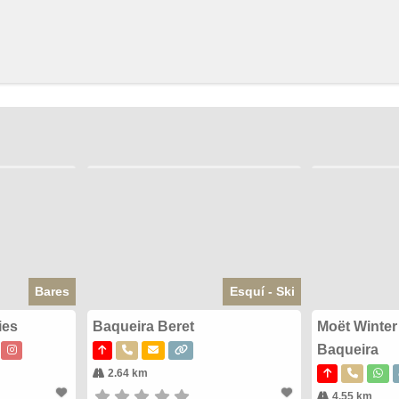
Bares
Esquí - Ski
ies
Baqueira Beret
Moët Winter
Baqueira
2.64 km
4.55 km