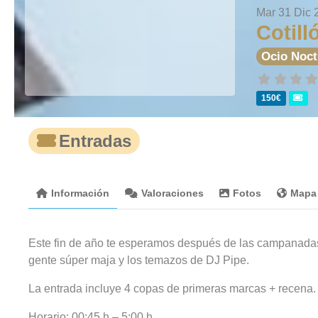
Mar 31 Dic 
Cotil
Ocio Noc
150€
Entradas
Información
Valoraciones
Fotos
Mapa
Este fin de año te esperamos después de las campanadas
gente súper maja y los temazos de DJ Pipe.
La entrada incluye 4 copas de primeras marcas + recena.
Horario: 00:45 h – 5:00 h.