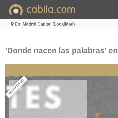
Ir
al
contenido
En: Madrid Capital (Localidad)
'Donde nacen las palabras' en
DESTACADO
Teatro 