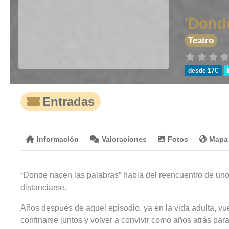
Vie 14 Feb
'Donde
Teatro
desde 17€
Entradas
Información
Valoraciones
Fotos
Mapa
“Donde nacen las palabras” habla del reencuentro de unos
distanciarse.
Años después de aquel episodio, ya en la vida adulta, vu
confinarse juntos y volver a convivir como años atrás par