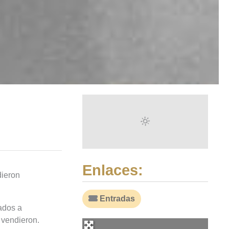
Enlaces:
dieron
Entradas
gados a
 vendieron.