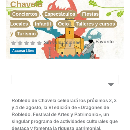
Chavela
,
,
Conciertos
Espectáculos
Fiestas
,
,
,
Locales
Infantil
Ocio
Talleres y cursos
y
Turismo
Favorito
Sin valoraciones
Acceso Libre
Robledo de Chavela celebrará los próximos 2, 3
y 4 de agosto, la VI edición de «Dragones de
Robledo, Festival de Artes y Patrimonio», un
singular programa de actividades culturales que
destaca y fomenta la riqueza patrimonial,