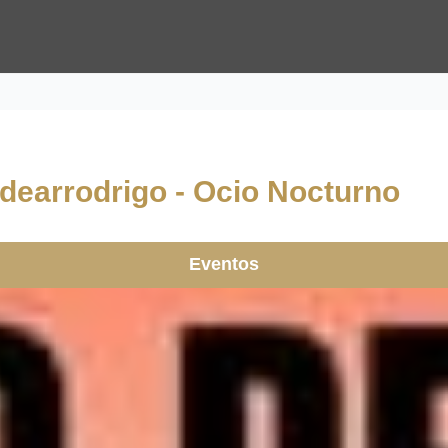
ldearrodrigo - Ocio Nocturno
Eventos