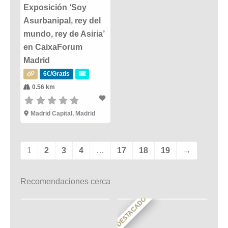
Exposición ‘Soy
Asurbanipal, rey del
mundo, rey de Asiria’
en CaixaForum
Madrid
6€/Gratis
0.56 km
Madrid Capital, Madrid
1
2
3
4
…
17
18
19
→
Recomendaciones cerca
DESTACADO