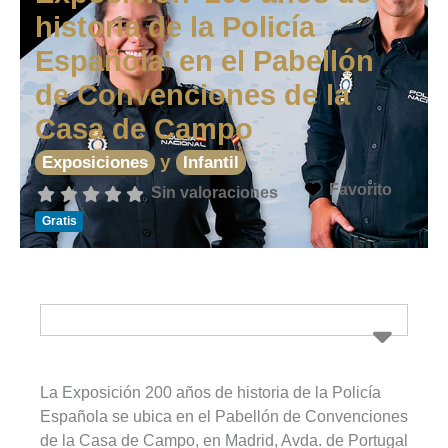
historia de la Policía
Española' en el Pabellón
de Convenciones de la
Casa de Campo
y
Exposiciones
Infantil
Favorito
Sin valoraciones
Gratis
La Exposición 200 años de historia de la Policía
Española se ubica en el Pabellón de Convenciones
de la Casa de Campo, en Madrid, Avda. de Portugal