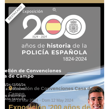
DESTACADO
Pabellón de Convenciones Casa de
Campo
Sáb 16 Mar 2024
-
Dom 12 May 2024
Exposición '200 años de