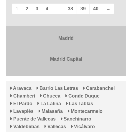
1
2
3
4
…
38
39
40
→
Madrid
Madrid Capital
Aravaca
Barrio Las Letras
Carabanchel
Chamberí
Chueca
Conde Duque
El Pardo
La Latina
Las Tablas
Lavapiés
Malasaña
Montecarmelo
Puente de Vallecas
Sanchinarro
Valdebebas
Vallecas
Vicálvaro