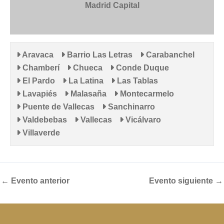
Madrid Capital
Aravaca
Barrio Las Letras
Carabanchel
Chamberí
Chueca
Conde Duque
El Pardo
La Latina
Las Tablas
Lavapiés
Malasaña
Montecarmelo
Puente de Vallecas
Sanchinarro
Valdebebas
Vallecas
Vicálvaro
Villaverde
←
Evento anterior
Evento siguiente
→