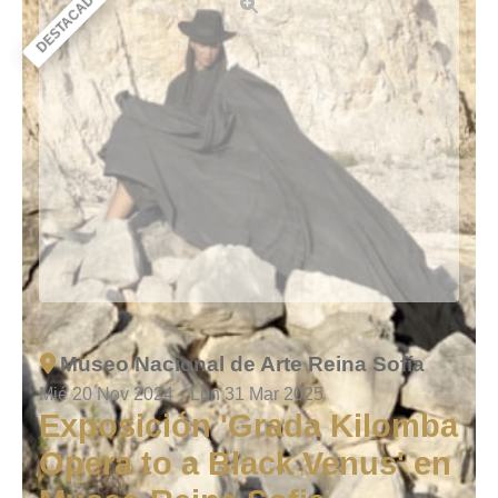
DESTACADO
Museo Nacional de Arte Reina Sofía
Mié 20 Nov 2024
-
Lun 31 Mar 2025
Exposición 'Grada Kilomba
Opera to a Black Venus' en