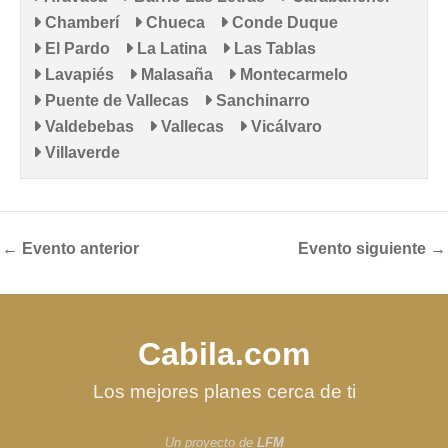
Chamberí
Chueca
Conde Duque
El Pardo
La Latina
Las Tablas
Lavapiés
Malasaña
Montecarmelo
Puente de Vallecas
Sanchinarro
Valdebebas
Vallecas
Vicálvaro
Villaverde
←
Evento anterior
Evento siguiente
→
Cabila.com
Los mejores planes cerca de ti
Un proyecto de
LFM