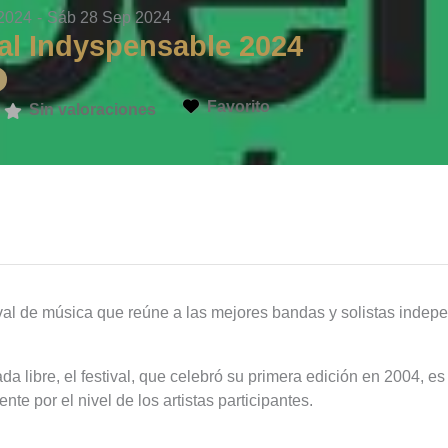
 2024
-
Sáb 28 Sep 2024
val Indyspensable 2024
s
Favorito
Sin valoraciones
ival de música que reúne a las mejores bandas y solistas indep
a libre, el festival, que celebró su primera edición en 2004, es
e por el nivel de los artistas participantes.