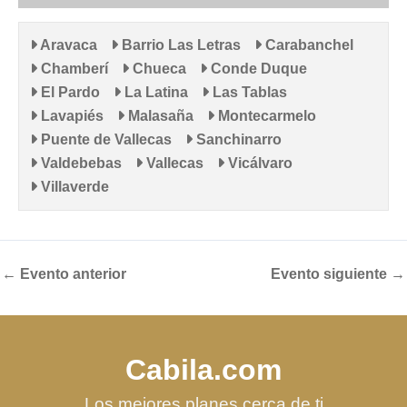
Aravaca
Barrio Las Letras
Carabanchel
Chamberí
Chueca
Conde Duque
El Pardo
La Latina
Las Tablas
Lavapiés
Malasaña
Montecarmelo
Puente de Vallecas
Sanchinarro
Valdebebas
Vallecas
Vicálvaro
Villaverde
←
Evento anterior
Evento siguiente
→
Cabila.com
Los mejores planes cerca de ti