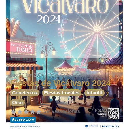
Jue 27 Jun 2024
-
Dom 30 Jun 2024
Fiestas de Vicálvaro 2024
,
,
y
Conciertos
Fiestas Locales
Infantil
Ocio
Favorito
Sin valoraciones
Acceso Libre