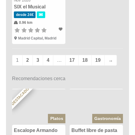
Nov 2026
SIX el Musical
desde 24€
0.96 km
Madrid Capital, Madrid
1
2
3
4
…
17
18
19
→
Recomendaciones cerca
DESTACADO
Platos
Gastronomía
Escalope Armando
Buffet libre de pasta