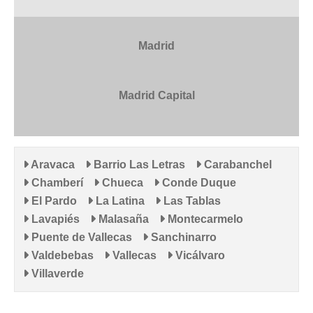
Madrid
Madrid Capital
Aravaca
Barrio Las Letras
Carabanchel
Chamberí
Chueca
Conde Duque
El Pardo
La Latina
Las Tablas
Lavapiés
Malasaña
Montecarmelo
Puente de Vallecas
Sanchinarro
Valdebebas
Vallecas
Vicálvaro
Villaverde