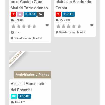
en el Casino Gran
platos en Asador de
Madrid Torrelodones
Esther
39.50
33.00
3.9 km
15.5 km
:
Guadarrama
,
Madrid
Torrelodones
,
Madrid
DESTACADO
Actividades y Planes
Visita al Monasterio
del Escorial
15.00
16.2 km