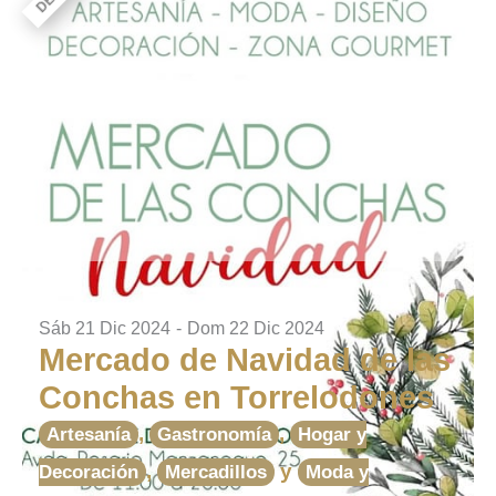
Sáb 21 Dic 2024
-
Dom 22 Dic 2024
Mercado de Navidad de las
Conchas en Torrelodones
,
,
Artesanía
Gastronomía
Hogar y
,
y
Decoración
Mercadillos
Moda y