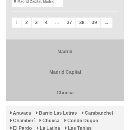
Madrid Capital
,
Madrid
1
2
3
4
…
37
38
39
→
Madrid
Madrid Capital
Chueca
Aravaca
Barrio Las Letras
Carabanchel
Chamberí
Chueca
Conde Duque
El Pardo
La Latina
Las Tablas