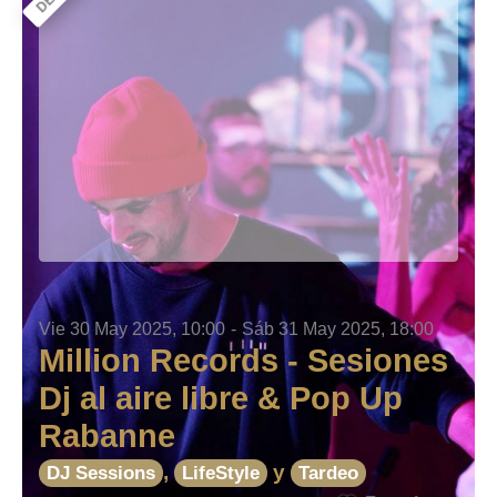
Vie 30 May 2025, 10:00
-
Sáb 31 May 2025, 18:00
Million Records - Sesiones
Dj al aire libre & Pop Up
Rabanne
,
y
DJ Sessions
LifeStyle
Tardeo