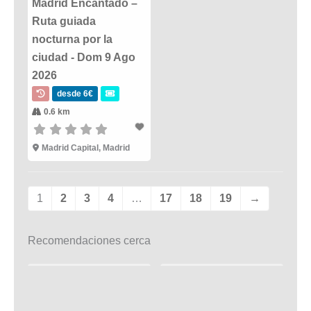
Madrid Encantado –
Ruta guiada
nocturna por la
ciudad - Dom 9 Ago
2026
desde 6€
0.6 km
Madrid Capital, Madrid
1
2
3
4
…
17
18
19
→
Recomendaciones cerca