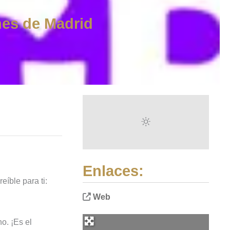
nes de Madrid
Enlaces:
eíble para ti:
Web
o. ¡Es el