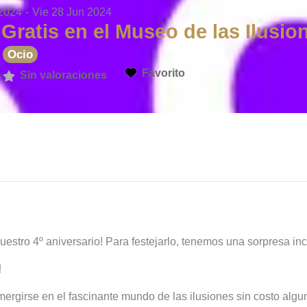
 2024
-
Vie 28 Jun 2024
Gratis en el Museo de las Ilusio
y
Ocio
Favorito
Sin valoraciones
stro 4º aniversario! Para festejarlo, tenemos una sorpresa incr
!
ergirse en el fascinante mundo de las ilusiones sin costo algun