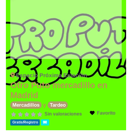
Espacio Próxima Estación
Otro Puto mercadillo en
Madrid
y
Mercadillos
Tardeo
Favorito
Sin valoraciones
Gratis/Registro