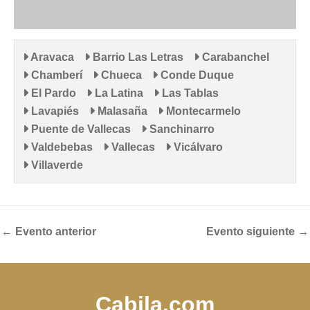
Aravaca
Barrio Las Letras
Carabanchel
Chamberí
Chueca
Conde Duque
El Pardo
La Latina
Las Tablas
Lavapiés
Malasaña
Montecarmelo
Puente de Vallecas
Sanchinarro
Valdebebas
Vallecas
Vicálvaro
Villaverde
←
Evento anterior
Evento siguiente
→
Cabila.com