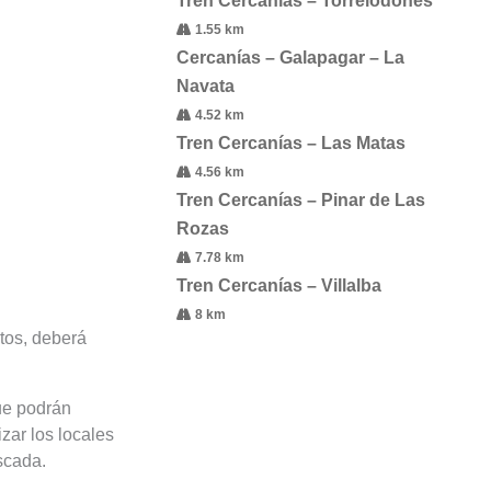
Tren Cercanías – Torrelodones
1.55 km
Cercanías – Galapagar – La
Navata
4.52 km
Tren Cercanías – Las Matas
4.56 km
Tren Cercanías – Pinar de Las
Rozas
7.78 km
Tren Cercanías – Villalba
8 km
tos, deberá
ue podrán
zar los locales
scada.