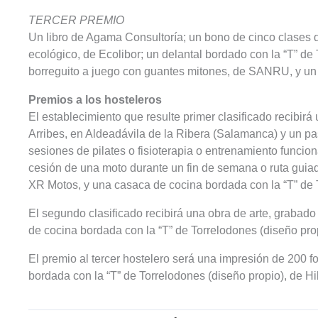
TERCER PREMIO
Un libro de Agama Consultoría; un bono de cinco clases d
ecológico, de Ecolibor; un delantal bordado con la “T” de 
borreguito a juego con guantes mitones, de SANRU, y un 
Premios a los hosteleros
El establecimiento que resulte primer clasificado recibir
Arribes, en Aldeadávila de la Ribera (Salamanca) y un p
sesiones de pilates o fisioterapia o entrenamiento funciona
cesión de una moto durante un fin de semana o ruta guiad
XR Motos, y una casaca de cocina bordada con la “T” de T
El segundo clasificado recibirá una obra de arte, grabado
de cocina bordada con la “T” de Torrelodones (diseño prop
El premio al tercer hostelero será una impresión de 200 f
bordada con la “T” de Torrelodones (diseño propio), de Hil