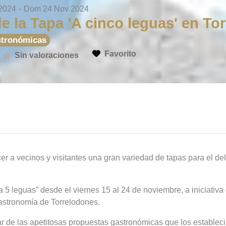
 2024
-
Dom 24 Nov 2024
e la Tapa 'A cinco leguas' en To
stronómicas
Favorito
Sin valoraciones
er a vecinos y visitantes una gran variedad de tapas para el del
a 5 leguas” desde el viernes 15 al 24 de noviembre, a iniciativa
gastronomía de Torrelodones.
utar de las apetitosas propuestas gastronómicas que los establec