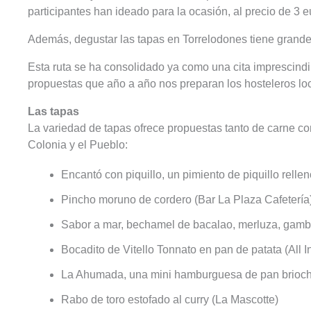
participantes han ideado para la ocasión, al precio de 3 e
Además, degustar las tapas en Torrelodones tiene grandes
Esta ruta se ha consolidado ya como una cita imprescindi
propuestas que año a año nos preparan los hosteleros lo
Las tapas
La variedad de tapas ofrece propuestas tanto de carne c
Colonia y el Pueblo:
Encantó con piquillo, un pimiento de piquillo rell
Pincho moruno de cordero (Bar La Plaza Cafetería
Sabor a mar, bechamel de bacalao, merluza, gamba 
Bocadito de Vitello Tonnato en pan de patata (All I
La Ahumada, una mini hamburguesa de pan brioche
Rabo de toro estofado al curry (La Mascotte)