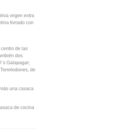
liva virgen extra
elina forrado con
 centro de las
también dos
el´s Galapagar;
 Torrelodones, de
l; más una casaca
 casaca de cocina