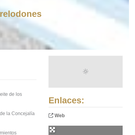
rrelodones
eite de los
Enlaces:
 de la Concejalía
Web
imientos