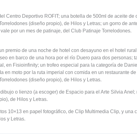
el Centro Deportivo ROFIT; una botella de 500ml de aceite de o
Torrelodones (diseño propio), de Hilos y Letras; un gorro de ant
vale por un mes de patinaje, del Club Patinaje Torrelodones.
á un premio de una noche de hotel con desayuno en el hotel rural
aseo en barco de una hora por el río Duero para dos personas; 
l, en Fisioinfinity; un trofeo especial para la categoría de Dani
a en moto por la ruta imperial con comida en un restaurante de
orrelodones (diseño propio), de Hilos y Letras.
 dibujo o lienzo (a escoger) de Espacio para el Arte Silvia Ane
io), de Hilos y Letras.
otos 10×13 en papel fotográfico, de Clip Multimedia Clip, y una
os y Letras.