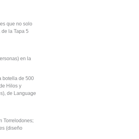
 es que no solo
 de la Tapa 5
ersonas) en la
a botella de 500
de Hilos y
ros), de Language
n Torrelodones;
nes (diseño