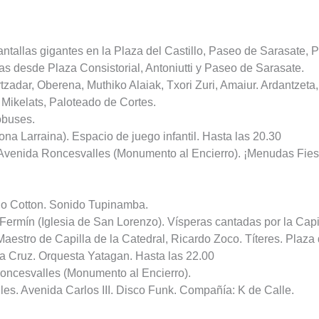
ntallas gigantes en la Plaza del Castillo, Paseo de Sarasate, 
das desde Plaza Consistorial, Antoniutti y Paseo de Sarasate.
tzadar, Oberena, Muthiko Alaiak, Txori Zuri, Amaiur. Ardantzeta,
, Mikelats, Paloteado de Cortes.
obuses.
na Larraina). Espacio de juego infantil. Hasta las 20.30
. Avenida Roncesvalles (Monumento al Encierro). ¡Menudas Fiest
lo Cotton. Sonido Tupinamba.
ermín (Iglesia de San Lorenzo). Vísperas cantadas por la Capi
Maestro de Capilla de la Catedral, Ricardo Zoco. Títeres. Plaza 
la Cruz. Orquesta Yatagan. Hasta las 22.00
Roncesvalles (Monumento al Encierro).
alles. Avenida Carlos III. Disco Funk. Compañía: K de Calle.