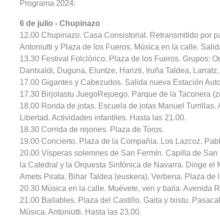
Programa 2024:
6 de julio - Chupinazo
12.00 Chupinazo. Casa Consistorial. Retransmitido por pa
Antoniutti y Plaza de los Fueros. Música en la calle. Sali
13.30 Festival Folclórico. Plaza de los Fueros. Grupos: Or
Dantxaldi, Duguna, Eluntze, Harizti, Iruña Taldea, Larratz
17.00 Gigantes y Cabezudos. Salida nueva Estación Aut
17.30 Birjolastu JuegoRejuego. Parque de la Taconera (zo
18.00 Ronda de jotas. Escuela de jotas Manuel Turrillas
Libertad. Actividades infantiles. Hasta las 21.00.
18.30 Corrida de rejones. Plaza de Toros.
19.00 Concierto. Plaza de la Compañía. Los Lazcoz. Pab
20.00 Vísperas solemnes de San Fermín. Capilla de San F
la Catedral y la Orquesta Sinfónica de Navarra. Dirige el 
Amets Pirata. Bihar Taldea (euskera). Verbena. Plaza de 
20.30 Música en la calle. Muévete, ven y baila. Avenida 
21.00 Bailables. Plaza del Castillo. Gaita y txistu. Pasac
Música. Antoniutti. Hasta las 23.00.