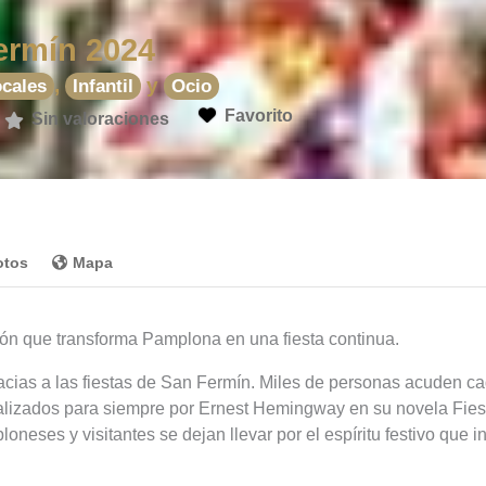
ermín 2024
,
y
ocales
Infantil
Ocio
Favorito
Sin valoraciones
otos
Mapa
ción que transforma Pamplona en una fiesta continua.
ias a las fiestas de San Fermín. Miles de personas acuden cad
rtalizados para siempre por Ernest Hemingway en su novela Fies
loneses y visitantes se dejan llevar por el espíritu festivo que i