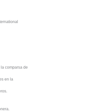
ernational
e la comparsa de
es en la
eros.
onera.