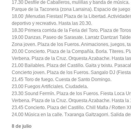
17.30 Desfile de Caballeros, mulillas y banda de música.
Parque de la Taconera (zona Larraina). Espacio de juego i
18.00 ¡Menudas Fiestas! Plaza de la Libertad. Actividades
deportivo y recreativo. Hasta las 20.30.
18.30 Primera corrida de la Feria del Toro. Plaza de Toros
19.00 Danzas. Paseo de Sarasate. Larratz Dantzari Taldea
Zona joven. Plaza de los Fueros. Animaciones, juegos, tal
20.00 Concierto. Plaza de la Compañía. Borla. Títeres. Pla
Verbena. Plaza de la Cruz. Orquesta Azabache. Hasta las
21.00 Bailables. Plaza del Castillo. Gaita y txistu. Pasa
Concierto joven. Plaza de los Fueros. Sangalo DJ (Fiesta H
21.45 Toro de fuego. Cuesta de Santo Domingo.
23.00 Fuegos Artificiales. Ciudadela.
23.30 Sound Fermín. Plaza de los Fueros. Fiesta Loca Urb
Verbena. Plaza de la Cruz. Orquesta Azabache. Hasta la 1
23.45 Concierto. Plaza del Castillo. Chill Mafia / Rotten XII
24.00 Música en la calle. Txaranga Galtzagorri. Salida d
8 de julio