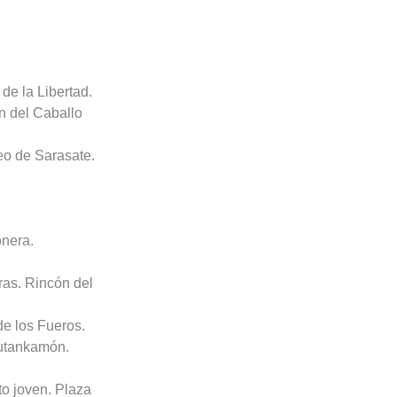
de la Libertad.
ón del Caballo
eo de Sarasate.
onera.
tras. Rincón del
de los Fueros.
Tutankamón.
to joven. Plaza