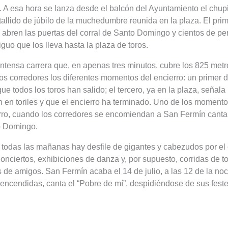
. A esa hora se lanza desde el balcón del Ayuntamiento el chup
estallido de júbilo de la muchedumbre reunida en la plaza. El pri
e abren las puertas del corral de Santo Domingo y cientos de p
iguo que los lleva hasta la plaza de toros.
e intensa carrera que, en apenas tres minutos, cubre los 825 met
los corredores los diferentes momentos del encierro: un primer 
que todos los toros han salido; el tercero, ya en la plaza, señala
án en toriles y que el encierro ha terminado. Uno de los momen
erro, cuando los corredores se encomiendan a San Fermín canta
o Domingo.
, todas las mañanas hay desfile de gigantes y cabezudos por el 
nciertos, exhibiciones de danza y, por supuesto, corridas de t
de amigos. San Fermín acaba el 14 de julio, a las 12 de la no
 encendidas, canta el “Pobre de mí”, despidiéndose de sus feste