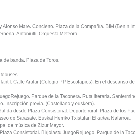
y Alonso Mare. Concierto. Plaza de la Compañía. BIM (Benin Int
erbena. Antoniutti. Orquesta Meteoro.
a de banda. Plaza de Toros.
utobuses.
nfantil. Calle Aralar (Colegio PP Escolapios). En el descanso d
JuegoRejuego. Parque de la Taconera. Ruta literaria. Sanfermin
o. Inscripción previa. (Castellano y euskera).
alida desde Plaza Consistorial. Deporte rural. Plaza de los Fu
seo de Sarasate. Euskal Herriko Txistulari Elkartea Nafarroa.
pal de música de Zizur Mayor.
 Plaza Consistorial. Birjolastu JuegoRejuego. Parque de la Tac