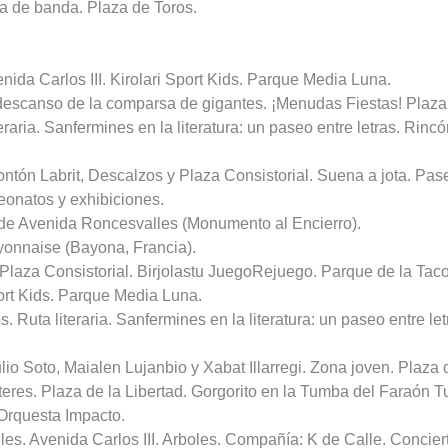
a de banda. Plaza de Toros.
ida Carlos III. Kirolari Sport Kids. Parque Media Luna.
l descanso de la comparsa de gigantes. ¡Menudas Fiestas! Plaza 
aria. Sanfermines en la literatura: un paseo entre letras. Rinc
ontón Labrit, Descalzos y Plaza Consistorial. Suena a jota. Pas
eonatos y exhibiciones.
sde Avenida Roncesvalles (Monumento al Encierro).
onnaise (Bayona, Francia).
 Plaza Consistorial. Birjolastu JuegoRejuego. Parque de la Tac
port Kids. Parque Media Luna.
 Ruta literaria. Sanfermines en la literatura: un paseo entre le
lio Soto, Maialen Lujanbio y Xabat Illarregi. Zona joven. Plaza 
teres. Plaza de la Libertad. Gorgorito en la Tumba del Faraón 
 Orquesta Impacto.
alles. Avenida Carlos III. Arboles. Compañía: K de Calle. Concier