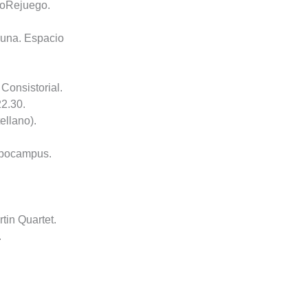
egoRejuego.
 Luna. Espacio
Consistorial.
22.30.
ellano).
Hipocampus.
tin Quartet.
.