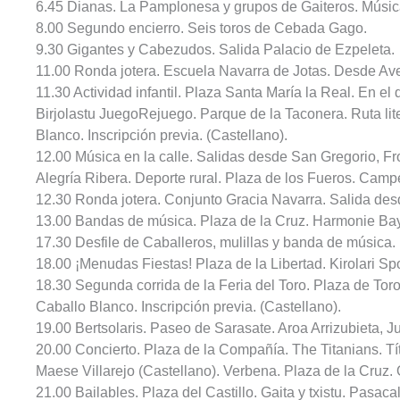
6.45 Dianas. La Pamplonesa y grupos de Gaiteros. Músic
8.00 Segundo encierro. Seis toros de Cebada Gago.
9.30 Gigantes y Cabezudos. Salida Palacio de Ezpeleta.
11.00 Ronda jotera. Escuela Navarra de Jotas. Desde Aven
11.30 Actividad infantil. Plaza Santa María la Real. En e
Birjolastu JuegoRejuego. Parque de la Taconera. Ruta liter
Blanco. Inscripción previa. (Castellano).
12.00 Música en la calle. Salidas desde San Gregorio, Fr
Alegría Ribera. Deporte rural. Plaza de los Fueros. Camp
12.30 Ronda jotera. Conjunto Gracia Navarra. Salida de
13.00 Bandas de música. Plaza de la Cruz. Harmonie Bay
17.30 Desfile de Caballeros, mulillas y banda de música.
18.00 ¡Menudas Fiestas! Plaza de la Libertad. Kirolari S
18.30 Segunda corrida de la Feria del Toro. Plaza de Toros.
Caballo Blanco. Inscripción previa. (Castellano).
19.00 Bertsolaris. Paseo de Sarasate. Aroa Arrizubieta, Ju
20.00 Concierto. Plaza de la Compañía. The Titanians. Tí
Maese Villarejo (Castellano). Verbena. Plaza de la Cruz.
21.00 Bailables. Plaza del Castillo. Gaita y txistu. Pasac