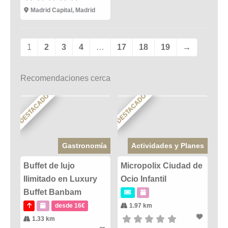
Madrid Capital, Madrid
1
2
3
4
…
17
18
19
→
Recomendaciones cerca
DESTACADO
DESTACADO
Gastronomía
Actividades y Planes
Buffet de lujo
Micropolix Ciudad de
Ilimitado en Luxury
Ocio Infantil
Buffet Banbam
desde 16€
1.97 km
1.33 km