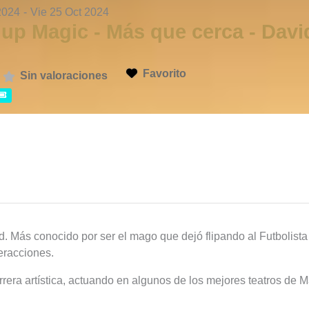
2024
-
Vie 25 Oct 2024
 up Magic - Más que cerca - Dav
Favorito
Sin valoraciones
 Más conocido por ser el mago que dejó flipando al Futbolista 
eracciones.
rera artística, actuando en algunos de los mejores teatros de M