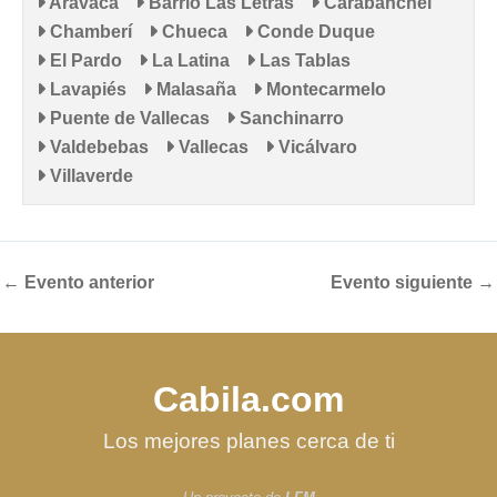
Aravaca
Barrio Las Letras
Carabanchel
Chamberí
Chueca
Conde Duque
El Pardo
La Latina
Las Tablas
Lavapiés
Malasaña
Montecarmelo
Puente de Vallecas
Sanchinarro
Valdebebas
Vallecas
Vicálvaro
Villaverde
←
Evento anterior
Evento siguiente
→
Cabila.com
Los mejores planes cerca de ti