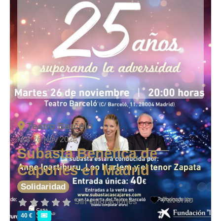
Teatro Barcelo
Mar 26 Nov 2024
Subasta Benéfica de
Capones en Madrid
Solidaridad
Favorito
Sin valoraciones
40 €