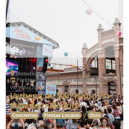
Matadero Madrid
Fiestas de San Isidro Madrid 2025
Vie 9 May 2025, 19:30
-
Jue 15 May 2025, 23:00
Verbena de San Isidro en
Matadero Madrid
,
y
Conciertos
Fiestas Locales
Ocio
Favorito
Sin valoraciones