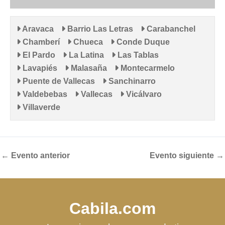
Aravaca
Barrio Las Letras
Carabanchel
Chamberí
Chueca
Conde Duque
El Pardo
La Latina
Las Tablas
Lavapiés
Malasaña
Montecarmelo
Puente de Vallecas
Sanchinarro
Valdebebas
Vallecas
Vicálvaro
Villaverde
←
Evento anterior
Evento siguiente
→
Cabila.com