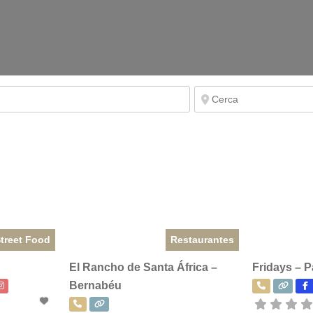
treet Food
Restaurantes
El Rancho de Santa África –
Fridays – 
Bernabéu