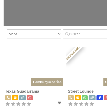
DESTACADO
Hamburgueserías
S
Texas Guadarrama
Street Lounge