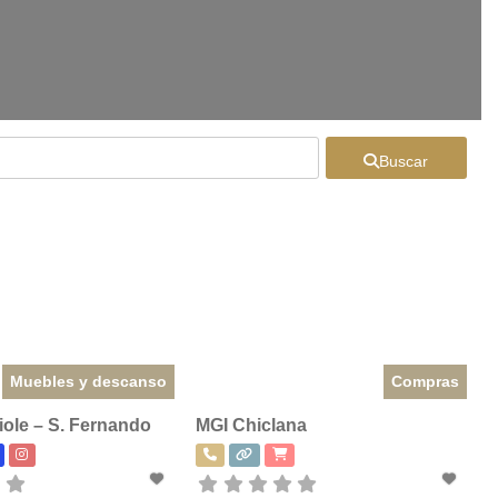
Buscar
Muebles y descanso
Compras
iole – S. Fernando
MGI Chiclana