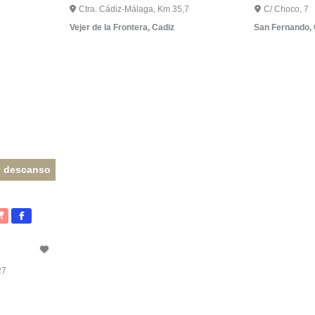
Ctra. Cádiz-Málaga, Km 35,7
C/ Choco, 7
Vejer de la Frontera
,
Cadiz
San Fernando
,
y descanso
27