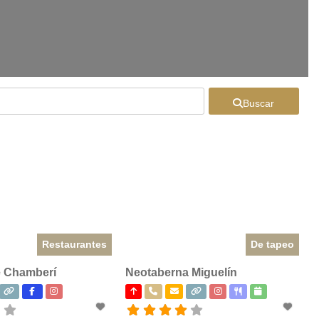
Buscar
Restaurantes
De tapeo
e Chamberí
Neotaberna Miguelín