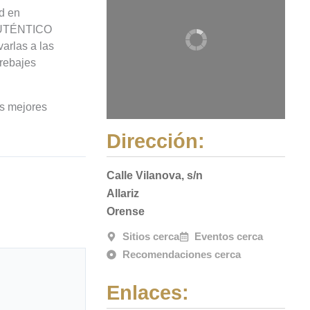
ad en
 AUTÉNTICO
rlas a las
brebajes
as mejores
Dirección:
Calle Vilanova, s/n
Allariz
Orense
Sitios cerca
Eventos cerca
Recomendaciones cerca
Enlaces: