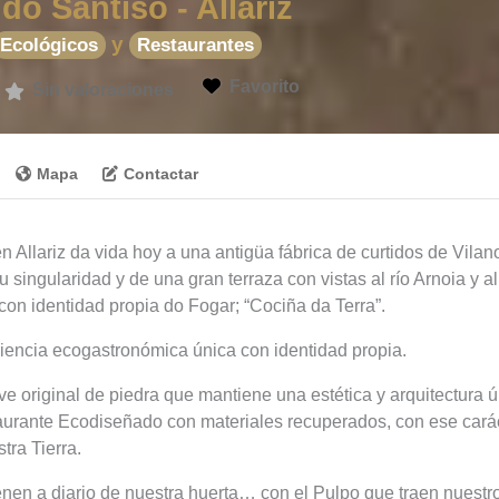
do Santiso - Allariz
y
Ecológicos
Restaurantes
Favorito
Sin valoraciones
Mapa
Contactar
en Allariz da vida hoy a una antigüa fábrica de curtidos de Vilan
 singularidad y de una gran terraza con vistas al río Arnoia y 
con identidad propia do Fogar; “Cociña da Terra”.
iencia ecogastronómica única con identidad propia.
ve original de piedra que mantiene una estética y arquitectura 
taurante Ecodiseñado con materiales recuperados, con ese carác
tra Tierra.
enen a diario de nuestra huerta… con el Pulpo que traen nuestr