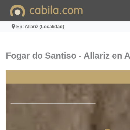
Ir
al
contenido
En: Allariz (Localidad)
Fogar do Santiso - Allariz en A