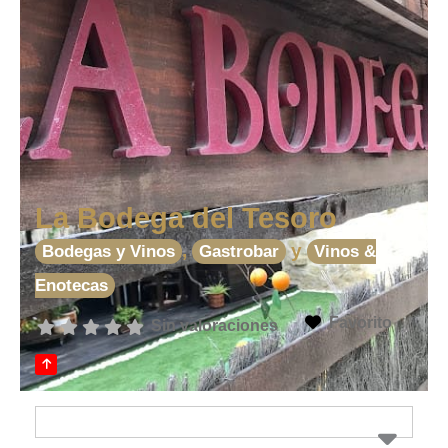
La Bodega del Tesoro
,
y
Bodegas y Vinos
Gastrobar
Vinos &
Enotecas
Favorito
Sin valoraciones