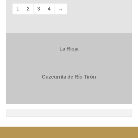
1
2
3
4
→
La Rioja
Cuzcurrita de Río Tirón