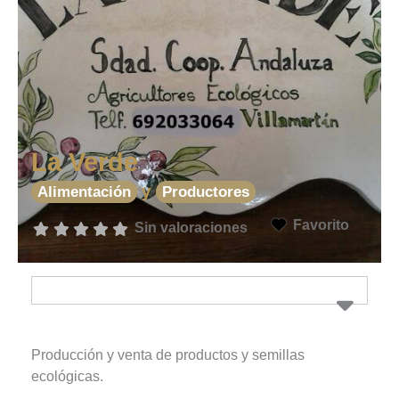
La Verde
y
Alimentación
Productores
Favorito
Sin valoraciones
Producción y venta de productos y semillas
ecológicas.