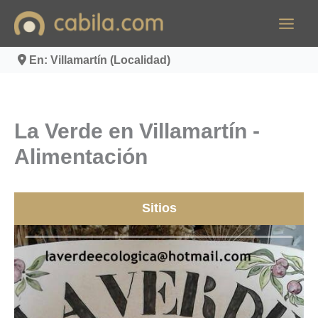
Ir
al
contenido
En: Villamartín (Localidad)
La Verde en Villamartín -
Alimentación
Sitios