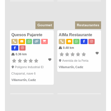
Gourmet
Restaurantes
Quesos Pajarete
AlMa Restaurante
0.48 km
0.36 km
Avenida de la Feria
Poligono Industrial El
Villamartín
,
Cadiz
Chaparral, nave 6
Villamartín
,
Cadiz